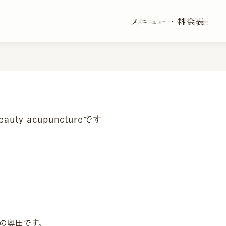
メニュー・料金表
メニュー・料金表
ty acupunctureです
 代表の奥田です。