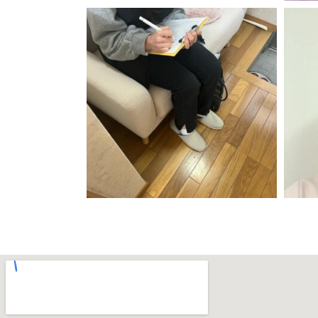
11月 22