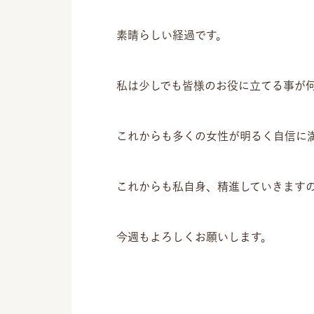
素晴らしい経過です。
私は少しでも皆様のお役に立てる事が
これからも多くの女性が明るく自信に
これからも私自身、精進していきます
今週もよろしくお願いします。