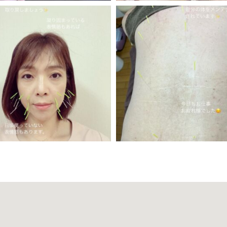
11月 22
11月 21