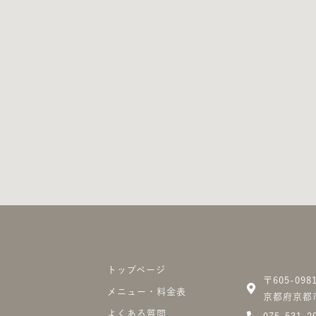
トップページ
〒605-098
メニュー・料金表
京都府京都市
よくある質問