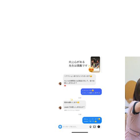
11月 24