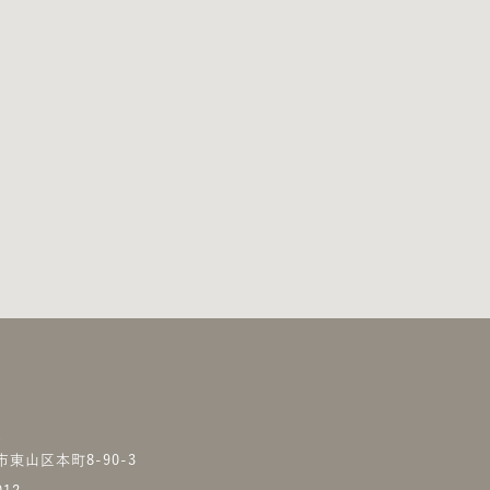
1
東山区本町8-90-3