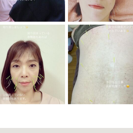
11月 23
11月 23
11月 22
11月 21