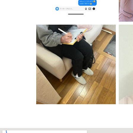
11月 24
11月 22