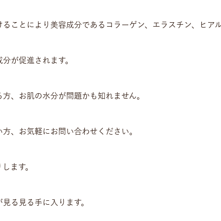
けることにより美容成分であるコラーゲン、エラスチン、ヒア
成分が促進されます。
る方、お肌の水分が問題かも知れません。
い方、お気軽にお問い合わせください。
りします。
が見る見る手に入ります。