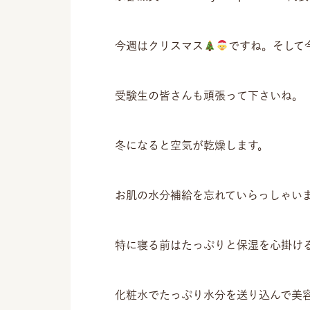
今週はクリスマス
ですね。そして
受験生の皆さんも頑張って下さいね。
冬になると空気が乾燥します。
お肌の水分補給を忘れていらっしゃい
特に寝る前はたっぷりと保湿を心掛け
化粧水でたっぷり水分を送り込んで美