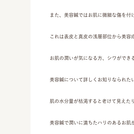
また、美容鍼ではお肌に微細な傷を付
これは表皮と真皮の浅層部位から美容
お肌の潤いが気になる方、シワができ
美容鍼について詳しくお知りなられた
肌の水分量が枯渇すると老けて見えた
美容鍼で潤いに満ちたハリのあるお肌